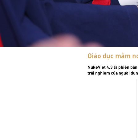
Giáo dục mầm n
NukeViet 4.3 là phiên bản 
trải nghiệm của người dùn