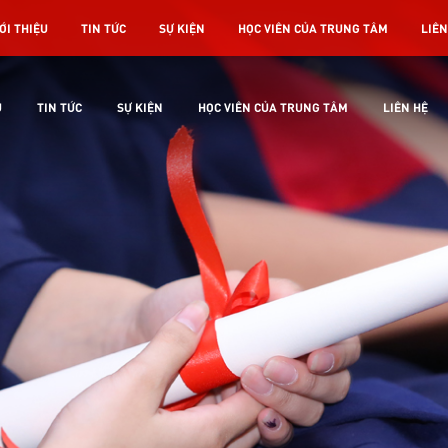
ỚI THIỆU
TIN TỨC
SỰ KIỆN
HỌC VIÊN CỦA TRUNG TÂM
LIÊN
U
TIN TỨC
SỰ KIỆN
HỌC VIÊN CỦA TRUNG TÂM
LIÊN HỆ