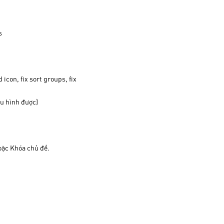
s
icon, fix sort groups, fix
ấu hình được)
hoặc Khóa chủ đề.