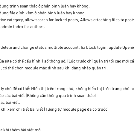
dụng trình soạn thảo ở phần bình luận hay không.
dụng file đính kèm ở phần bình luận hay không.
ve category, allow search for locked posts, Allows attaching files to post
 admin index for authors
delete and change status multiple account, fix block login, update Openid 
 site có thể cấu hình 1 số thông số. (Lúc trước chỉ quản trị tối cao mới c
rị, có thể chọn module mặc định sau khi đăng nhập quản trị.
lý chủ đề có thể: Hiển thị trên trang chủ, không hiển thị trên trang chủ 
ào các bài viết (Không cần thông qua trình soạn thảo)
c bài viết.
khi xem chi tiết bài viết (Tưong tự module page đã có trước)
r khi thêm bài viết mới.