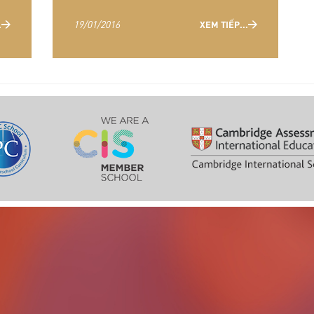
19/01/2016
.
XEM TIẾP...
`